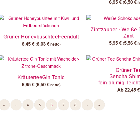
6,95
€
6,50
€
(
n
Zimtzauber · Weiße
Zimt
Grüner HoneybuschteeFeenduft
5,95
€
5,56
€
6,45
€
6,03
€
(
n
(
netto)
Grüner Te
Sencha Shim
KräuterteeGin Tonic
– fein blumig, leicht
6,95
€
6,50
€
(
netto)
Ab
22,45
€
«
‹
4
5
7
8
›
»
6