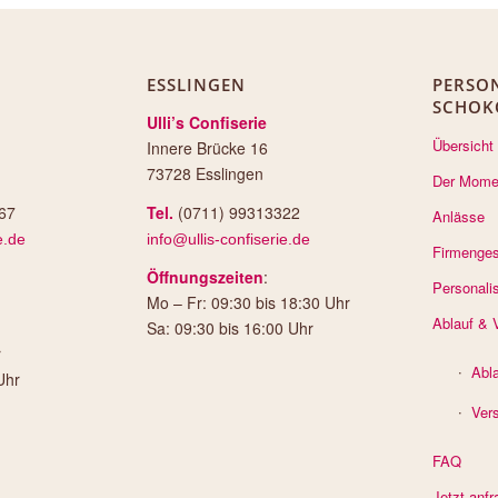
ESSLINGEN
PERSON
SCHOK
Ulli’s Confiserie
Übersicht
Innere Brücke 16
73728 Esslingen
Der Mome
67
Tel.
(0711) 99313322
Anlässe
e.de
info@ullis-confiserie.de
Firmenge
Öffnungszeiten
:
Personali
Mo – Fr: 09:30 bis 18:30 Uhr
Ablauf & 
Sa: 09:30 bis 16:00 Uhr
r
Abl
Uhr
Ver
FAQ
Jetzt anfr