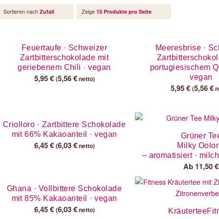
Sortieren nach
Zeige
Zufall
15 Produkte pro Seite
Feuertaufe · Schweizer
Meeresbrise · S
Zartbitterschokolade mit
Zartbitterschoko
geriebenem Chili · vegan
portugiesischem Qu
5,95
€
5,56
€
vegan
(
netto)
5,95
€
5,56
€
(
n
Criolloro · Zartbittere Schokolade
mit 66% Kakaoanteil · vegan
Grüner Te
6,45
€
6,03
€
(
netto)
Milky Oolo
– aromatisiert · milc
Ab
11,50
€
Ghana · Vollbittere Schokolade
mit 85% Kakaoanteil · vegan
6,45
€
6,03
€
(
netto)
KräuterteeFit