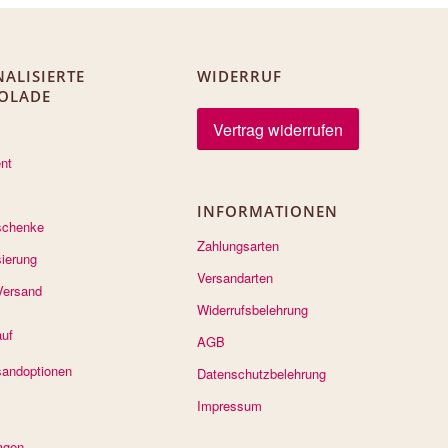
ALISIERTE
WIDERRUF
OLADE
Vertrag widerrufen
nt
INFORMATIONEN
schenke
Zahlungsarten
sierung
Versandarten
Versand
Widerrufsbelehrung
auf
AGB
sandoptionen
Datenschutzbelehrung
Impressum
agen