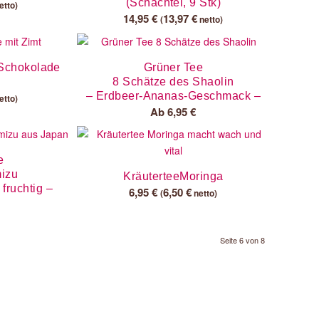
(Schachtel, 9 Stk)
etto)
14,95
€
13,97
€
(
netto)
 Schokolade
Grüner Tee
8 Schätze des Shaolin
– Erdbeer-Ananas-Geschmack –
etto)
Ab
6,95
€
e
izu
KräuterteeMoringa
 fruchtig –
6,95
€
6,50
€
(
netto)
Seite 6 von 8