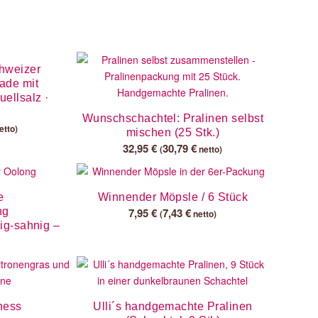
chweizer
lade mit
ellsalz ·
Wunschschachtel: Pralinen selbst
etto)
mischen (25 Stk.)
32,95
€
30,79
€
(
netto)
e
Winnender Möpsle / 6 Stück
ng
7,95
€
7,43
€
(
netto)
hig-sahnig –
ness
Ulli´s handgemachte Pralinen