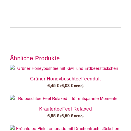
Ähnliche Produkte
Grüner HoneybuschteeFeenduft
6,45
€
6,03
€
(
netto)
KräuterteeFeel Relaxed
6,95
€
6,50
€
(
netto)