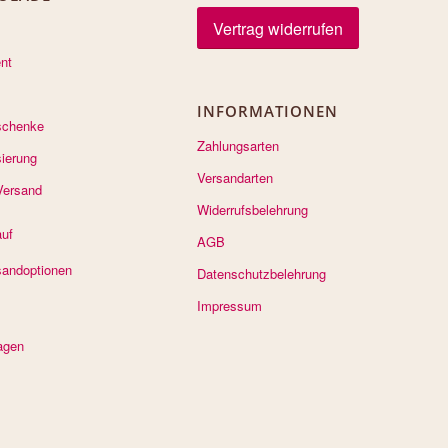
Vertrag widerrufen
nt
INFORMATIONEN
schenke
Zahlungsarten
sierung
Versandarten
Versand
Widerrufsbelehrung
auf
AGB
sandoptionen
Datenschutzbelehrung
Impressum
agen