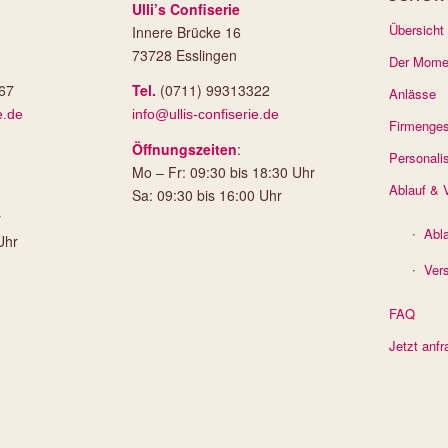
Ulli’s Confiserie
Übersicht
Innere Brücke 16
73728 Esslingen
Der Mome
67
Tel.
(0711) 99313322
Anlässe
e.de
info@ullis-confiserie.de
Firmenge
Öffnungszeiten
:
Personali
Mo – Fr: 09:30 bis 18:30 Uhr
Ablauf & 
Sa: 09:30 bis 16:00 Uhr
r
Abl
Uhr
Ver
FAQ
Jetzt anfr