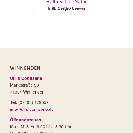
RotbuschteeNatur
6,95
€
6,50
€
(
netto)
WINNENDEN
Ulli’s Confiserie
Marktstraße 30
71364 Winnenden
Tel.
(07195) 179559
info@ullis-confiserie.de
Öffnungszeiten
:
Mo – Mi & Fr: 9:00 bis 18:30 Uhr