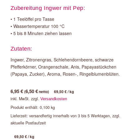
Zubereitung Ingwer mit Pep:
• 1 Teelöffel pro Tasse
• Wassertemperatur 100 °C
• 5 bis 8 Minuten ziehen lassen
Zutaten:
Ingwer, Zitronengras, Schlehendornbeere, schwarze
Pfefferkörner, Orangenschale, Anis, Papayastückchen
(Papaya, Zucker), Aroma, Rosen-, Ringelblumenblüten.
6,95
€
6,50
€
(
netto)
69,50
€
/
kg
inkl. MwSt.
zzgl.
Versandkosten
Produkt enthält: 0,100
kg
Lieferzeit:
versandfertig innerhalb von 3 bis 5 Werktagen, zzgl.
aktuelle Postlaufzeit
69,50
€
/
kg